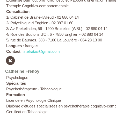
Expertise Burn out bilan diagnostic et Rapport d’orientation Thér
Thérapie Cognitivo-comportementale
Consultation
1/ Cabinet de Braine-l'Alleud - 02 880 04 14
2/ Polyclinique d'Enghien - 02 397 01 60
3/ Av Prekelinden, 56 - 1200 Bruxelles (WSL) - 02 880 04 14
4/ Rue des Boutons d’Or, 6 - 7850 Enghien - 02 880 04 14
5/ rue de Baumes, 383 - 7100 La Louvière - 064 23 13 00
Langues
: français
Contact
:
s.efratas@gmail.com
Catherine Frenoy
Psychologue
Spécialités
Psychothérapeute - Tabacologue
Formation
Licence en Psychologie Clinique
Diplôme d’études spécialisées en psychothérapie cognitivo-com
Certificat en Tabacologie